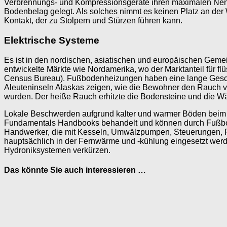
Verbrennungs- und Kompressionsgeräte ihren maximalen Nenn
Bodenbelag gelegt. Als solches nimmt es keinen Platz an der 
Kontakt, der zu Stolpern und Stürzen führen kann.
Elektrische Systeme
Es ist in den nordischen, asiatischen und europäischen Gemein
entwickelte Märkte wie Nordamerika, wo der Marktanteil für f
Census Bureau). Fußbodenheizungen haben eine lange Geschich
Aleuteninseln Alaskas zeigen, wie die Bewohner den Rauch v
wurden. Der heiße Rauch erhitzte die Bodensteine ​​und die 
Lokale Beschwerden aufgrund kalter und warmer Böden be
Fundamentals Handbooks behandelt und können durch Fußboden
Handwerker, die mit Kesseln, Umwälzpumpen, Steuerungen, Flü
hauptsächlich in der Fernwärme und -kühlung eingesetzt werd
Hydroniksystemen verkürzen.
Das könnte Sie auch interessieren …