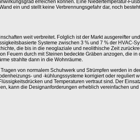
wirkungsgrad erreichen können. Eine Niedertemperatur-Fußbo
Wand ein und stellt keine Verbrennungsgefahr dar, noch besteh
schaften weit verbreitet. Folglich ist der Markt ausgereifter u
lüssigkeitsbasierte Systeme zwischen 3 % und 7 % der HVAC-Sys
te, die bis in die neoglaziale und neolithische Zeit zurückre
on Feuern durch mit Steinen bedeckte Gräben anzogen, die in
Wärme strahlte dann in die Wohnräume.
im Tragen von normalem Schuhwerk und Strümpfen werden in
heizungs- und -kühlungssysteme korrigiert oder reguliert wer
ssigkeitsdrücken und Temperaturen vertraut sind. Der Einsatz 
en, kann die Designanforderungen erheblich vereinfachen und d