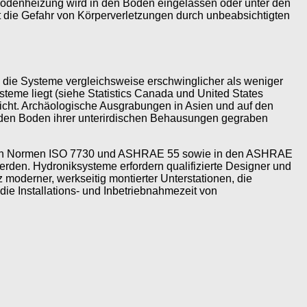
denheizung wird in den Boden eingelassen oder unter den
t die Gefahr von Körperverletzungen durch unbeabsichtigten
nd die Systeme vergleichsweise erschwinglicher als weniger
teme liegt (siehe Statistics Canada und United States
icht. Archäologische Ausgrabungen in Asien und auf den
 den Boden ihrer unterirdischen Behausungen gegraben
 den Normen ISO 7730 und ASHRAE 55 sowie in den ASHRAE
den. Hydroniksysteme erfordern qualifizierte Designer und
moderner, werkseitig montierter Unterstationen, die
ie Installations- und Inbetriebnahmezeit von