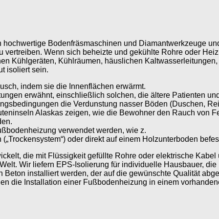
Jahren hochwertige Bodenfräsmaschinen und Diamantwerkzeuge u
zu vertreiben. Wenn sich beheizte und gekühlte Rohre oder H
chen Kühlgeräten, Kühlräumen, häuslichen Kaltwasserleitunge
 isoliert sein.
sch, indem sie die Innenflächen erwärmt.
tungen erwähnt, einschließlich solchen, die ältere Patienten u
gsbedingungen die Verdunstung nasser Böden (Duschen, Reini
teninseln Alaskas zeigen, wie die Bewohner den Rauch von Fe
den.
 Fußbodenheizung verwendet werden, wie z.
 („Trockensystem“) oder direkt auf einem Holzunterboden befes
elt, die mit Flüssigkeit gefüllte Rohre oder elektrische Kabe
lt. Wir liefern EPS-Isolierung für individuelle Hausbauer, di
Beton installiert werden, der auf die gewünschte Qualität abge
Ihnen die Installation einer Fußbodenheizung in einem vorhand