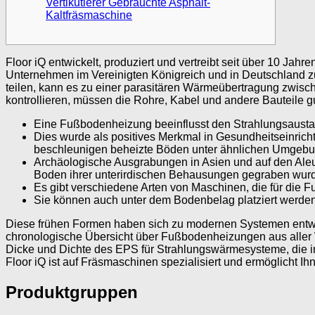
Vertikutierer Gebrauchte Asphalt-
Kaltfräsmaschine
Floor iQ entwickelt, produziert und vertreibt seit über 10 
Unternehmen im Vereinigten Königreich und in Deutschland 
teilen, kann es zu einer parasitären Wärmeübertragung zwis
kontrollieren, müssen die Rohre, Kabel und andere Bauteile gut
Eine Fußbodenheizung beeinflusst den Strahlungsaustau
Dies wurde als positives Merkmal in Gesundheitseinrich
beschleunigen beheizte Böden unter ähnlichen Umgebun
Archäologische Ausgrabungen in Asien und auf den Aleu
Boden ihrer unterirdischen Behausungen gegraben wur
Es gibt verschiedene Arten von Maschinen, die für die
Sie können auch unter dem Bodenbelag platziert werden
Diese frühen Formen haben sich zu modernen Systemen entwick
chronologische Übersicht über Fußbodenheizungen aus aller We
Dicke und Dichte des EPS für Strahlungswärmesysteme, die in 
Floor iQ ist auf Fräsmaschinen spezialisiert und ermöglicht 
Produktgruppen