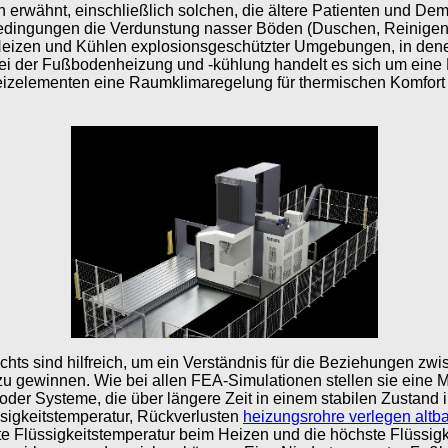
 erwähnt, einschließlich solchen, die ältere Patienten und De
ingungen die Verdunstung nasser Böden (Duschen, Reinigen und
Heizen und Kühlen explosionsgeschützter Umgebungen, in denen
 der Fußbodenheizung und -kühlung handelt es sich um eine Fo
eizelementen eine Raumklimaregelung für thermischen Komfort 
rechts sind hilfreich, um ein Verständnis für die Beziehungen 
zu gewinnen. Wie bei allen FEA-Simulationen stellen sie ein
oder Systeme, die über längere Zeit in einem stabilen Zustand
üssigkeitstemperatur, Rückverlusten
heizungsrohre verlegen altb
gste Flüssigkeitstemperatur beim Heizen und die höchste Flüssi