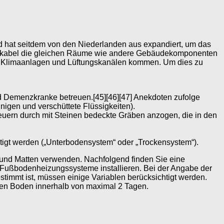
nd hat seitdem von den Niederlanden aus expandiert, um das
eizkabel die gleichen Räume wie andere Gebäudekomponenten
n, Klimaanlagen und Lüftungskanälen kommen. Um dies zu
nd Demenzkranke betreuen.[45][46][47] Anekdoten zufolge
gen und verschüttete Flüssigkeiten).
uern durch mit Steinen bedeckte Gräben anzogen, die in den
tigt werden („Unterbodensystem“ oder „Trockensystem“).
l und Matten verwenden. Nachfolgend finden Sie eine
e Fußbodenheizungssysteme installieren. Bei der Angabe der
stimmt ist, müssen einige Variablen berücksichtigt werden.
enen Boden innerhalb von maximal 2 Tagen.