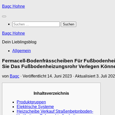
Zum
Bagc Hohne
Inhalt
springen
Suchen
nach:
Bagc Hohne
Dein Lieblingsblog
Allgemein
Fermacell-Bodenfrässcheiben Für Fußbodenheiz
Sie Das Fußbodenheizungsrohr Verlegen Könne
von
Bagc
· Veröffentlicht
14. Juni 2023
· Aktualisiert
3. Juli 20
Inhaltsverzeichnis
Produktgruppen
Elektrische Systeme
Heizscheibe Verkauf Straßenbetonboden-