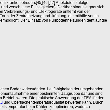
menzkranke betreuen.[45][46][47] Anekdoten zufolge
 verschüttete Flüssigkeiten). Darüber hinaus eignet sich
 Verbrennungs- und Elektrogeräte entfernt von der
rm der Zentralheizung und -kühlung, die mithilfe von in
ermöglicht. Der Einsatz von Fußbodenheizungen geht auf die
zwischen Bodenwiderständen, Leitfähigkeiten der umgebenden
e Momentaufnahme einer bestimmten Baugruppe dar und sind
 in Betrieb waren. Die praktische Anwendung der FEA für den
au
und Oberflächentemperaturqualität bewerten kann. Durch
gkeitstemperatur beim Kühlen zu optimieren, wodurch